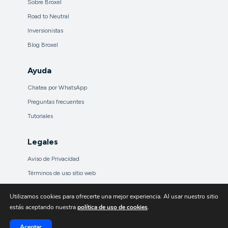
Sobre Broxel
Road to Neutral
Inversionistas
Blog Broxel
Ayuda
Chatea por WhatsApp
Preguntas frecuentes
Tutoriales
Legales
Aviso de Privacidad
Términos de uso sitio web
UNE Financiera Broxel
Utilizamos cookies para ofrecerte una mejor experiencia. Al usar nuestro sitio
Comisiones
estás aceptando nuestra
política de uso de cookies
.
Aceptar