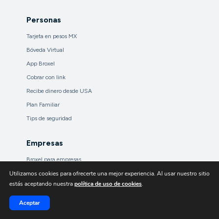
Personas
Tarjeta en pesos MX
Bóveda Virtual
App Broxel
Cobrar con link
Recibe dinero desde USA
Plan Familiar
Tips de seguridad
Empresas
Broxel para empresas
TENGO! By Broxel
Utilizamos cookies para ofrecerte una mejor experiencia. Al usar nuestro sitio
estás aceptando nuestra
política de uso de cookies
.
Quienes somos
Aceptar
Sobre Broxel